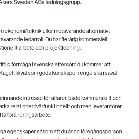
 i Åkers Sweden ABs ledningsgrupp.
m ekonomi/teknik eller motsvarande alternativt
svarande ledarroll. Du har flerårig kommersiell
tionellt arbete och projektledning.
kriftlig förmåga i svenska eftersom du kommer att
aget, likväl som goda kunskaper i engelska i såväl
ett brinnande intresse för affärer, både kommersiellt och
rka relationer tvärfunktionellt och med leverantörer.
ötta förändringsarbete.
nliga egenskaper såsom att du är en föregångsperson