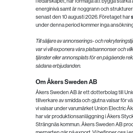
i ledarskapet, har förmåga att bygga starka 
energinivå samt är noggrann och strukturera
senast den 10 augusti 2026. Företaget har
under denna period kommer inga ansökning
Till säljare av annonserings- och rekryteringst
var vi vill exponera våra platsannonser och vilke
tjänster eller annonsplats för en pågående rek
sådana erbjudanden.
Om Åkers Sweden AB
Åkers Sweden AB är ett dotterbolag till Uni
tillverkare av smidda och gjutna valsar för v
vi valsar under varumärket Union Electric Å
har vår produktionsanläggning i Åkers Styck
Strängnäs kommun. Åkers Sweden AB produce
merparten går på export. Vi befinner oss i 